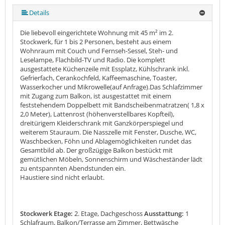
mehr (8 ) »
mehr (8 ) »
mehr (8 ) »
mehr (8 ) »
Details
Die liebevoll eingerichtete Wohnung mit 45 m² im 2.
Stockwerk, für 1 bis 2 Personen, besteht aus einem
Wohnraum mit Couch und Fernseh-Sessel, Steh- und
Leselampe, Flachbild-TV und Radio. Die komplett
ausgestattete Küchenzeile mit Essplatz, Kühlschrank inkl.
Gefrierfach, Cerankochfeld, Kaffeemaschine, Toaster,
Wasserkocher und Mikrowelle(auf Anfrage).Das Schlafzimmer
mit Zugang zum Balkon, ist ausgestattet mit einem
feststehendem Doppelbett mit Bandscheibenmatratzen( 1,8 x
2,0 Meter), Lattenrost (höhenverstellbares Kopfteil),
dreitürigem Kleiderschrank mit Ganzkörperspiegel und
weiterem Stauraum. Die Nasszelle mit Fenster, Dusche, WC,
Waschbecken, Föhn und Ablagemöglichkeiten rundet das
Gesamtbild ab. Der großzügige Balkon bestückt mit
gemütlichen Möbeln, Sonnenschirm und Wäscheständer lädt
zu entspannten Abendstunden ein.
Haustiere sind nicht erlaubt.
Stockwerk Etage:
2. Etage, Dachgeschoss
Ausstattung:
1
Schlafraum, Balkon/Terrasse am Zimmer, Bettwäsche