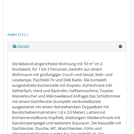
mehr (12 ) »
mehr (12 ) »
mehr (12 ) »
mehr (12 ) »
mehr (12 ) »
mehr (12 ) »
mehr (12 ) »
mehr (12 ) »
mehr (12 ) »
Details
Die liebevoll eingerichtete Wohnung mit 50 m² im 2.
Stockwerk, für 1 bis 3 Personen, besteht aus einem
Wohnraum mit großzügiger Couch und Sessel, Steh- und
Leselampe, Flachbild-TV und DAB Radio. Die komplett
ausgestattete Küchenzeile mit Essplatz, Kühlschrank inkl.
Gefrierfach, Herd und Backofen, Kaffeemaschine, Toaster,
Wasserkocher und Mikrowelle(auf Anfrage).Das Schlafzimmer
mit einem Dachfenster (komplett verdunkelbar)ist
ausgestattet mit einem feststehendem Doppelbett mit
Bandscheibenmatratzen( 1,8 x 2,0 Meter), Lattenrost
(höhenverstellbares Kopfteil), dreitürigem Kleiderschrank mit
Ganzkörperspiegel und weiterem Stauraum. Die Nasszelle mit
Dachfenster, Dusche, WC, Waschbecken, Föhn und
Ablagemöglichkeiten rundet das Gesamtbild ab. Der