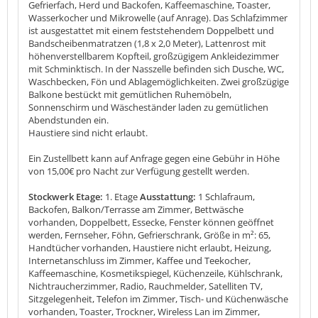
Gefrierfach, Herd und Backofen, Kaffeemaschine, Toaster,
Wasserkocher und Mikrowelle (auf Anrage). Das Schlafzimmer
ist ausgestattet mit einem feststehendem Doppelbett und
Bandscheibenmatratzen (1,8 x 2,0 Meter), Lattenrost mit
höhenverstellbarem Kopfteil, großzügigem Ankleidezimmer
mit Schminktisch. In der Nasszelle befinden sich Dusche, WC,
Waschbecken, Fön und Ablagemöglichkeiten. Zwei großzügige
Balkone bestückt mit gemütlichen Ruhemöbeln,
Sonnenschirm und Wäscheständer laden zu gemütlichen
Abendstunden ein.
Haustiere sind nicht erlaubt.
Ein Zustellbett kann auf Anfrage gegen eine Gebühr in Höhe
von 15,00€ pro Nacht zur Verfügung gestellt werden.
Stockwerk Etage:
1. Etage
Ausstattung:
1 Schlafraum,
Backofen, Balkon/Terrasse am Zimmer, Bettwäsche
vorhanden, Doppelbett, Essecke, Fenster können geöffnet
werden, Fernseher, Föhn, Gefrierschrank, Größe in m²: 65,
Handtücher vorhanden, Haustiere nicht erlaubt, Heizung,
Internetanschluss im Zimmer, Kaffee und Teekocher,
Kaffeemaschine, Kosmetikspiegel, Küchenzeile, Kühlschrank,
Nichtraucherzimmer, Radio, Rauchmelder, Satelliten TV,
Sitzgelegenheit, Telefon im Zimmer, Tisch- und Küchenwäsche
vorhanden, Toaster, Trockner, Wireless Lan im Zimmer,