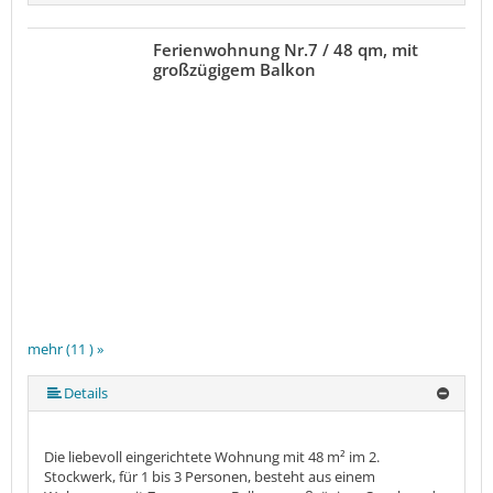
Ferienwohnung Nr.7 / 48 qm, mit
großzügigem Balkon
mehr (11 ) »
mehr (11 ) »
mehr (11 ) »
mehr (11 ) »
mehr (11 ) »
mehr (11 ) »
mehr (11 ) »
mehr (11 ) »
Details
Die liebevoll eingerichtete Wohnung mit 48 m² im 2.
Stockwerk, für 1 bis 3 Personen, besteht aus einem