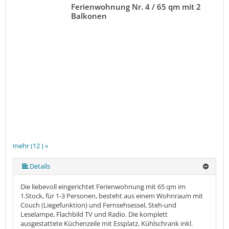
Ferienwohnung Nr. 4 / 65 qm mit 2
Balkonen
mehr (12 ) »
mehr (12 ) »
mehr (12 ) »
mehr (12 ) »
mehr (12 ) »
mehr (12 ) »
mehr (12 ) »
mehr (12 ) »
mehr (12 ) »
Details
Die liebevoll eingerichtet Ferienwohnung mit 65 qm im
1.Stock, für 1-3 Personen, besteht aus einem Wohnraum mit
Couch (Liegefunktion) und Fernsehsessel, Steh-und
Leselampe, Flachbild TV und Radio. Die komplett
ausgestattete Küchenzeile mit Essplatz, Kühlschrank inkl.