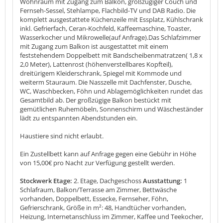
Wohnraum mit Zugang zum Balkon, großzügiger Couch und
Fernseh-Sessel, Stehlampe, Flachbild-TV und DAB Radio. Die
komplett ausgestattete Küchenzeile mit Essplatz, Kühlschrank
inkl. Gefrierfach, Ceran-Kochfeld, Kaffeemaschine, Toaster,
Wasserkocher und Mikrowelle(auf Anfrage).Das Schlafzimmer
mit Zugang zum Balkon ist ausgestattet mit einem
feststehendem Doppelbett mit Bandscheibenmatratzen( 1,8 x
2,0 Meter), Lattenrost (höhenverstellbares Kopfteil),
dreitürigem Kleiderschrank, Spiegel mit Kommode und
weiterm Stauraum. Die Nasszelle mit Dachfenster, Dusche,
WC, Waschbecken, Föhn und Ablagemöglichkeiten rundet das
Gesamtbild ab. Der großzügige Balkon bestückt mit
gemütlichen Ruhemöbeln, Sonnenschirm und Wäscheständer
lädt zu entspannten Abendstunden ein.
Haustiere sind nicht erlaubt.
Ein Zustellbett kann auf Anfrage gegen eine Gebühr in Höhe
von 15,00€ pro Nacht zur Verfügung gestellt werden.
Stockwerk Etage:
2. Etage, Dachgeschoss
Ausstattung:
1
Schlafraum, Balkon/Terrasse am Zimmer, Bettwäsche
vorhanden, Doppelbett, Essecke, Fernseher, Föhn,
Gefrierschrank, Größe in m²: 48, Handtücher vorhanden,
Heizung, Internetanschluss im Zimmer, Kaffee und Teekocher,