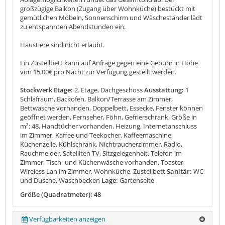
großzügige Balkon (Zugang über Wohnküche) bestückt mit
gemütlichen Möbeln, Sonnenschirm und Wäscheständer lädt
zu entspannten Abendstunden ein.
Haustiere sind nicht erlaubt.
Ein Zustellbett kann auf Anfrage gegen eine Gebühr in Höhe
von 15,00€ pro Nacht zur Verfügung gestellt werden.
Stockwerk Etage:
2. Etage, Dachgeschoss
Ausstattung:
1
Schlafraum, Backofen, Balkon/Terrasse am Zimmer,
Bettwäsche vorhanden, Doppelbett, Essecke, Fenster können
geöffnet werden, Fernseher, Föhn, Gefrierschrank, Größe in
m²: 48, Handtücher vorhanden, Heizung, Internetanschluss
im Zimmer, Kaffee und Teekocher, Kaffeemaschine,
Küchenzeile, Kühlschrank, Nichtraucherzimmer, Radio,
Rauchmelder, Satelliten TV, Sitzgelegenheit, Telefon im
Zimmer, Tisch- und Küchenwäsche vorhanden, Toaster,
Wireless Lan im Zimmer, Wohnküche, Zustellbett
Sanitär:
WC
und Dusche, Waschbecken
Lage:
Gartenseite
Größe (Quadratmeter): 48
Verfügbarkeiten anzeigen